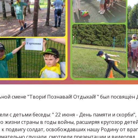
ной смене "Твори! Познавай! Отдыхай! " был посвящён
и с детьми беседы: " 22 июня - День памяти и скорби",
о жизни страны в годы войны, расширяя кругозор дете
 к подвигу солдат, освобождавших нашу Родину от враг
имательно слушали, смотрели презентации и видеоряд,