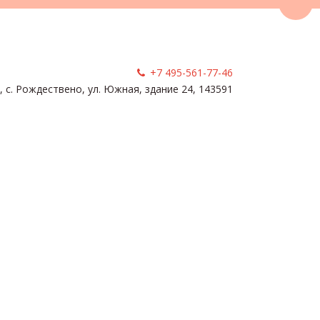
Пере
+7 495-561-77-46
, с. Рождествено
,
ул. Южная, здание 24
,
143591