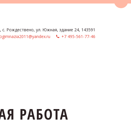
Пере
, с. Рождествено
,
ул. Южная, здание 24
,
143591
ogimnazia2011@yandex.ru
+7 495-561-77-46
АЯ РАБОТА