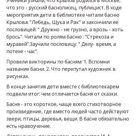
Ученики узнали, что Крылов родился в Москве,
что это - русский баснописец, публицист. В ходе
мероприятия дети в библиотеке читали басню
Крылова: "Лебедь, Щука и Рак" и закончили её
пословицей: " Дружно - не грузно, а врозь - хоть
брось". Читали по ролям басню : "Стрекоза и
муравей".Заучили пословицу: " Делу- время, а
потехе - час".
Провели викторины по басням: 1. Вспомни
название басни. 2. Что перепутал художник в
рисунках.
В конце занятия дети вместе с библиотекарем
подвели итог: чем отличается басня от сказки.
Басня - это короткое, чаще всего стихотворное
произведение, где вместо людей часто действуют
звери, птицы, деревья, вещи. В басне обязательно
есть нравоучение.