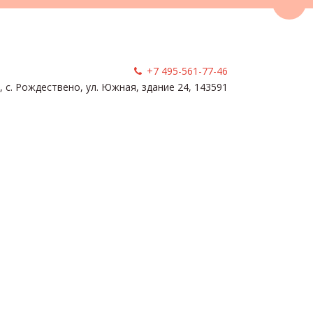
Пере
+7 495-561-77-46
, с. Рождествено
,
ул. Южная, здание 24
,
143591