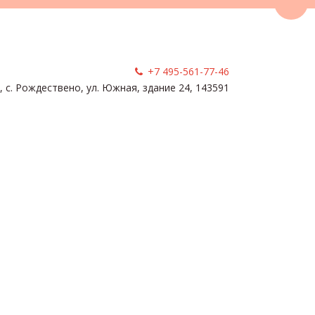
Пере
+7 495-561-77-46
, с. Рождествено
,
ул. Южная, здание 24
,
143591