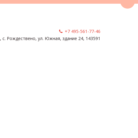
Пере
+7 495-561-77-46
, с. Рождествено
,
ул. Южная, здание 24
,
143591