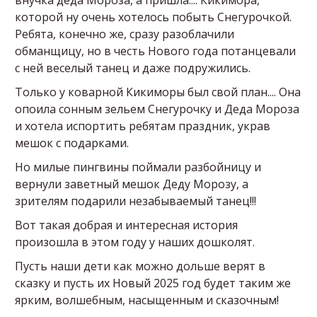
внучка деда Мороза, а пришла.... Кикимора,
которой ну очень хотелось побыть Снегурочкой.
Ребята, конечно же, сразу разоблачили
обманщицу, но в честь Нового года потанцевали
с ней веселый танец и даже подружились.
Только у коварной Кикиморы был свой план.... Она
опоила сонным зельем Снегурочку и Деда Мороза
и хотела испортить ребятам праздник, украв
мешок с подарками.
Но милые пингвины поймали разбойницу и
вернули заветный мешок Деду Морозу, а
зрителям подарили незабываемый танец!!!
Вот такая добрая и интересная история
произошла в этом году у наших дошколят.
Пусть наши дети как можно дольше верят в
сказку и пусть их Новый 2025 год будет таким же
ярким, волшебным, насыщенным и сказочным!