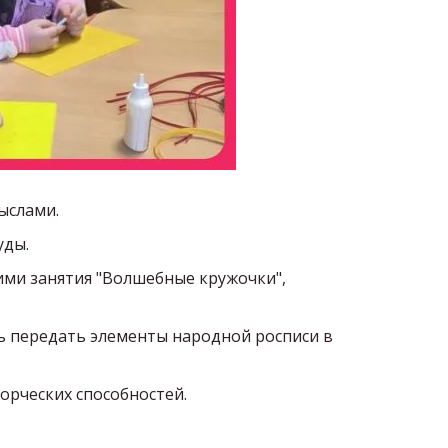
мыслами.
уды.
ими занятия "Волшебные кружочки",
сь передать элементы народной росписи в
орческих способностей.