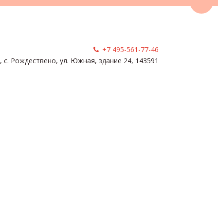
Пере
+7 495-561-77-46
, с. Рождествено
,
ул. Южная, здание 24
,
143591