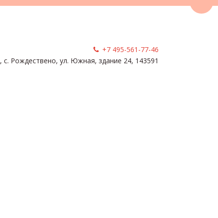
Пере
+7 495-561-77-46
, с. Рождествено
,
ул. Южная, здание 24
,
143591