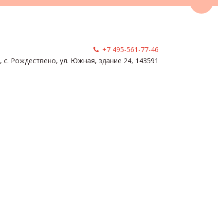
Пере
+7 495-561-77-46
, с. Рождествено
,
ул. Южная, здание 24
,
143591