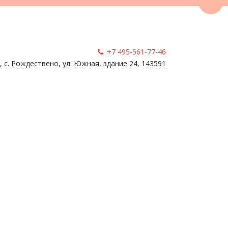
Пере
+7 495-561-77-46
, с. Рождествено
,
ул. Южная, здание 24
,
143591