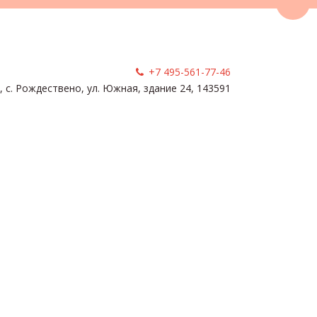
Пере
+7 495-561-77-46
, с. Рождествено
,
ул. Южная, здание 24
,
143591