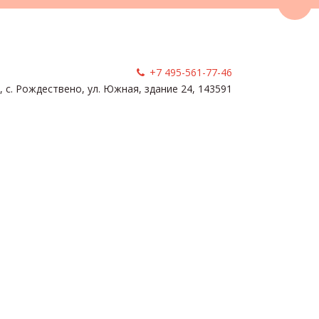
Пере
+7 495-561-77-46
, с. Рождествено
,
ул. Южная, здание 24
,
143591