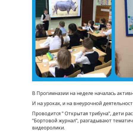
В Прогимназии на неделе началась активн
И на уроках, и на внеурочной деятельност
Проводится " Открытая трибуна", дети р
"Бортовой журнал", разгадывают тематич
видеоролики.