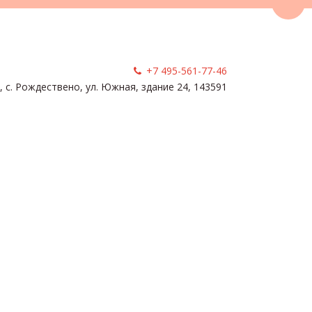
Пере
+7 495-561-77-46
, с. Рождествено
,
ул. Южная, здание 24
,
143591