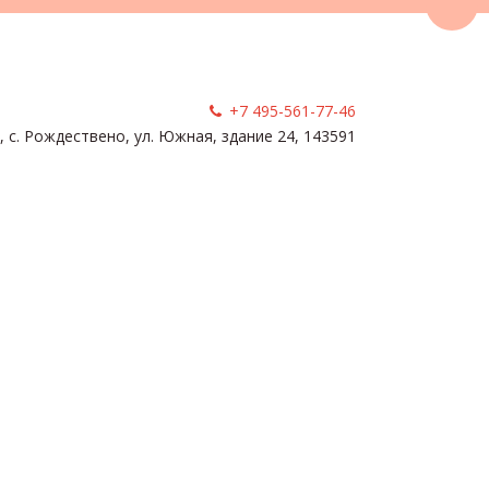
Пере
+7 495-561-77-46
, с. Рождествено
,
ул. Южная, здание 24
,
143591