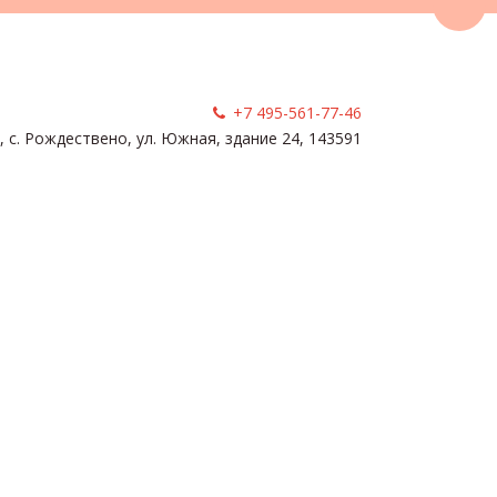
Пере
+7 495-561-77-46
, с. Рождествено
,
ул. Южная, здание 24
,
143591