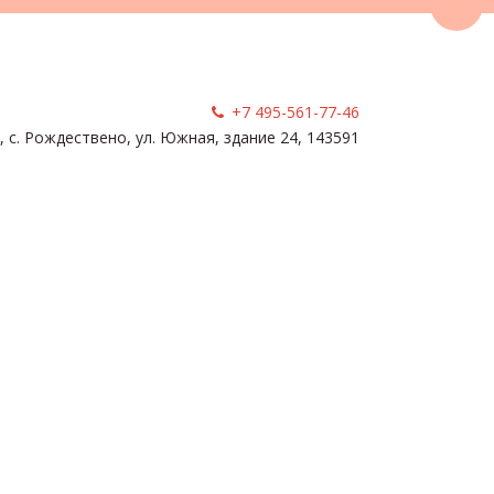
Пере
+7 495-561-77-46
, с. Рождествено
,
ул. Южная, здание 24
,
143591