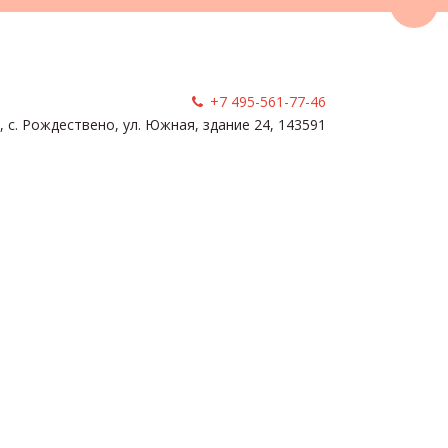
Пере
+7 495-561-77-46
, с. Рождествено
,
ул. Южная, здание 24
,
143591