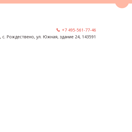
Пере
+7 495-561-77-46
, с. Рождествено
,
ул. Южная, здание 24
,
143591