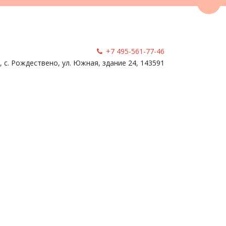
Пере
+7 495-561-77-46
, с. Рождествено
,
ул. Южная, здание 24
,
143591