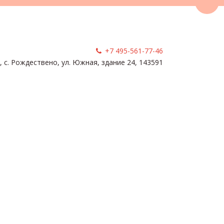
Пере
+7 495-561-77-46
, с. Рождествено
,
ул. Южная, здание 24
,
143591