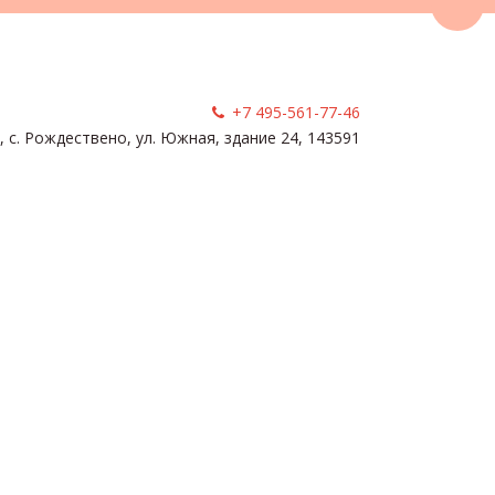
Пере
+7 495-561-77-46
, с. Рождествено
,
ул. Южная, здание 24
,
143591