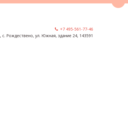
Пере
+7 495-561-77-46
, с. Рождествено
,
ул. Южная, здание 24
,
143591